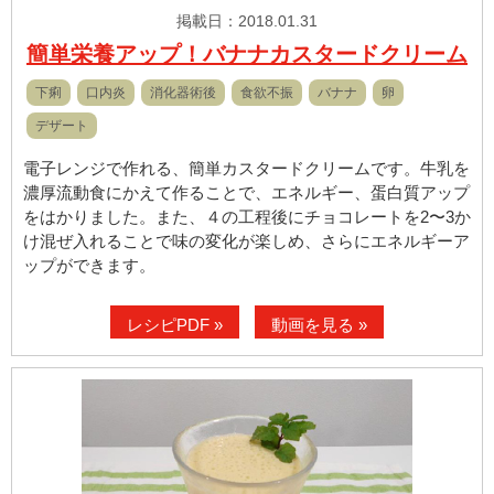
掲載日：2018.01.31
簡単栄養アップ！バナナカスタードクリーム
下痢
口内炎
消化器術後
食欲不振
バナナ
卵
デザート
電子レンジで作れる、簡単カスタードクリームです。牛乳を
濃厚流動食にかえて作ることで、エネルギー、蛋白質アップ
をはかりました。また、４の工程後にチョコレートを2〜3か
け混ぜ入れることで味の変化が楽しめ、さらにエネルギーア
ップができます。
レシピPDF »
動画を見る »