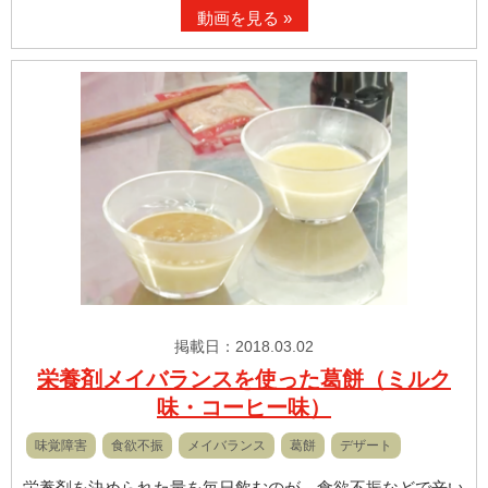
動画を見る »
掲載日：2018.03.02
栄養剤メイバランスを使った葛餅（ミルク
味・コーヒー味）
味覚障害
食欲不振
メイバランス
葛餅
デザート
栄養剤を決められた量を毎日飲むのが、食欲不振などで辛い