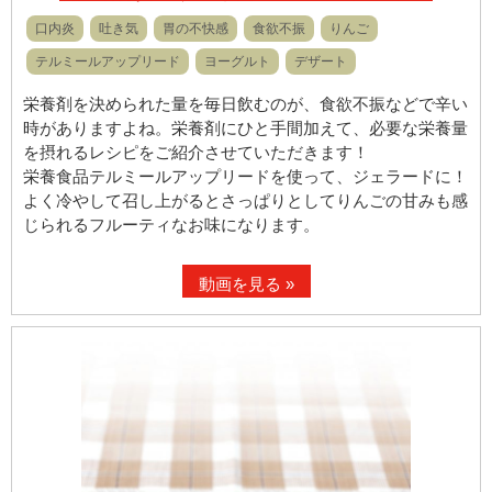
口内炎
吐き気
胃の不快感
食欲不振
りんご
テルミールアップリード
ヨーグルト
デザート
栄養剤を決められた量を毎日飲むのが、食欲不振などで辛い
時がありますよね。栄養剤にひと手間加えて、必要な栄養量
を摂れるレシピをご紹介させていただきます！
栄養食品テルミールアップリードを使って、ジェラードに！
よく冷やして召し上がるとさっぱりとしてりんごの甘みも感
じられるフルーティなお味になります。
動画を見る »