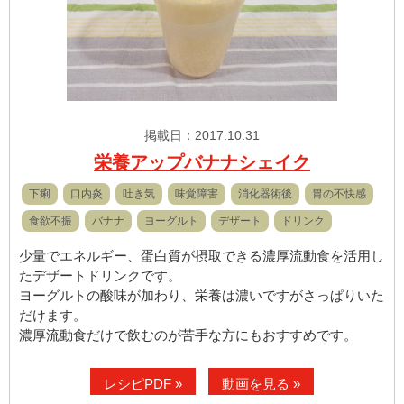
掲載日：2017.10.31
栄養アップバナナシェイク
下痢
口内炎
吐き気
味覚障害
消化器術後
胃の不快感
食欲不振
バナナ
ヨーグルト
デザート
ドリンク
少量でエネルギー、蛋白質が摂取できる濃厚流動食を活用し
たデザートドリンクです。
ヨーグルトの酸味が加わり、栄養は濃いですがさっぱりいた
だけます。
濃厚流動食だけで飲むのが苦手な方にもおすすめです。
レシピPDF »
動画を見る »