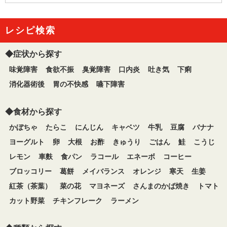
レシピ検索
◆症状から探す
味覚障害
食欲不振
臭覚障害
口内炎
吐き気
下痢
消化器術後
胃の不快感
嚥下障害
◆食材から探す
かぼちゃ
たらこ
にんじん
キャベツ
牛乳
豆腐
バナナ
ヨーグルト
卵
大根
お酢
きゅうり
ごはん
鮭
こうじ
レモン
車麩
食パン
ラコール
エネーボ
コーヒー
ブロッコリー
葛餅
メイバランス
オレンジ
寒天
生姜
紅茶（茶葉）
菜の花
マヨネーズ
さんまのかば焼き
トマト
カット野菜
チキンフレーク
ラーメン