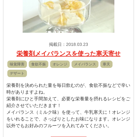
掲載日：2018.03.23
栄養剤メイバランスを使った寒天寄せ
味覚障害
食欲不振
オレンジ
メイバランス
寒天
デザート
栄養剤を決められた量を毎日飲むのが、食欲不振などで辛い
時がありますよね。
栄養剤にひと手間加えて、必要な栄養量を摂れるレシピをご
紹介させていただきます！
メイバランス（ミルク味）を使って、牛乳寒天に！オレンジ
をいれることで、さっぱりとしたお味になります。オレンジ
以外でもお好みのフルーツを入れてみてください。