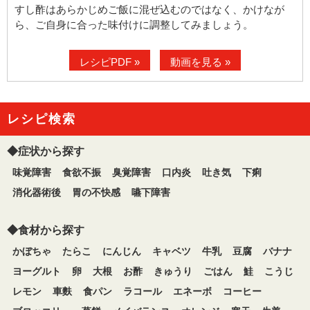
すし酢はあらかじめご飯に混ぜ込むのではなく、かけなが
ら、ご自身に合った味付けに調整してみましょう。
レシピPDF »
動画を見る »
レシピ検索
◆症状から探す
味覚障害
食欲不振
臭覚障害
口内炎
吐き気
下痢
消化器術後
胃の不快感
嚥下障害
◆食材から探す
かぼちゃ
たらこ
にんじん
キャベツ
牛乳
豆腐
バナナ
ヨーグルト
卵
大根
お酢
きゅうり
ごはん
鮭
こうじ
レモン
車麩
食パン
ラコール
エネーボ
コーヒー