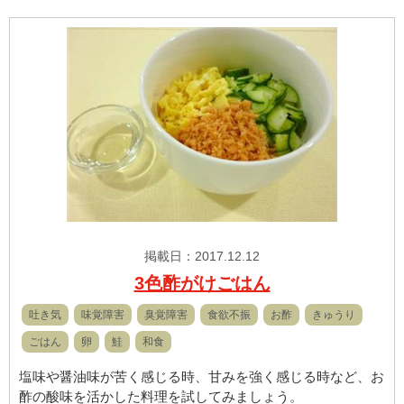
掲載日：2017.12.12
3色酢がけごはん
吐き気
味覚障害
臭覚障害
食欲不振
お酢
きゅうり
ごはん
卵
鮭
和食
塩味や醤油味が苦く感じる時、甘みを強く感じる時など、お
酢の酸味を活かした料理を試してみましょう。