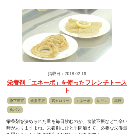
掲載日：2018.02.16
栄養剤「エネーボ」を使ったフレンチトース
ト
嚥下障害
食欲不振
高カロリー
エネーボ
レモン
車麩
食パン
栄養剤を決められた量を毎日飲むのが、食欲不振などで辛い
時がありますよね。栄養剤にひと手間加えて、必要な栄養量