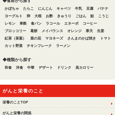
◆食材から探す
かぼちゃ
たらこ
にんじん
キャベツ
牛乳
豆腐
バナナ
ヨーグルト
卵
大根
お酢
きゅうり
ごはん
鮭
こうじ
レモン
車麩
食パン
ラコール
エネーボ
コーヒー
ブロッコリー
葛餅
メイバランス
オレンジ
寒天
生姜
紅茶（茶葉）
菜の花
マヨネーズ
さんまのかば焼き
トマト
カット野菜
チキンフレーク
ラーメン
◆種類から探す
和食
洋食
中華
デザート
ドリンク
高カロリー
がんと栄養のこと
栄養のことTOP
がんと栄養の関係