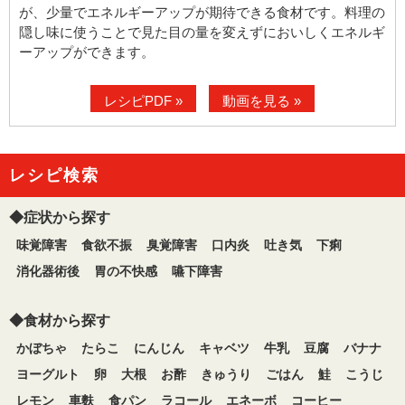
が、少量でエネルギーアップが期待できる食材です。料理の
隠し味に使うことで見た目の量を変えずにおいしくエネルギ
ーアップができます。
レシピPDF »
動画を見る »
レシピ検索
◆症状から探す
味覚障害
食欲不振
臭覚障害
口内炎
吐き気
下痢
消化器術後
胃の不快感
嚥下障害
◆食材から探す
かぼちゃ
たらこ
にんじん
キャベツ
牛乳
豆腐
バナナ
ヨーグルト
卵
大根
お酢
きゅうり
ごはん
鮭
こうじ
レモン
車麩
食パン
ラコール
エネーボ
コーヒー