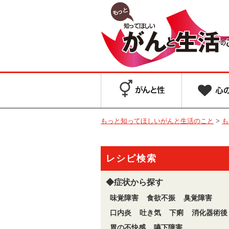
もっと知ってほしいがんと生活のこと
>
も
レシピ検索
◆症状から探す
味覚障害
食欲不振
臭覚障害
口内炎
吐き気
下痢
消化器術後
胃の不快感
嚥下障害