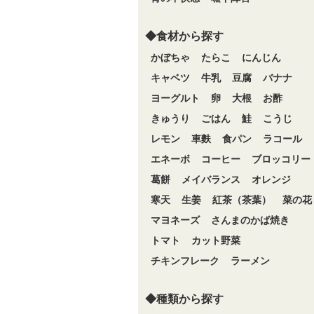
◆食材から探す
かぼちゃ
たらこ
にんじん
キャベツ
牛乳
豆腐
バナナ
ヨーグルト
卵
大根
お酢
きゅうり
ごはん
鮭
こうじ
レモン
車麩
食パン
ラコール
エネーボ
コーヒー
ブロッコリー
葛餅
メイバランス
オレンジ
寒天
生姜
紅茶（茶葉）
菜の花
マヨネーズ
さんまのかば焼き
トマト
カット野菜
チキンフレーク
ラーメン
◆種類から探す