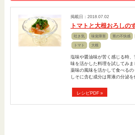
掲載日：2018.07.02
トマトと大根おろしの
吐き気
味覚障害
胃の不快感
トマト
大根
塩味や醤油味が苦く感じる時、
味を活かした料理を試してみま
薬味の風味を活かして食べるの
しそに含む成分は胃液の分泌を
レシピPDF »