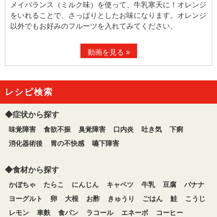
メイバランス（ミルク味）を使って、牛乳寒天に！オレンジ
をいれることで、さっぱりとしたお味になります。オレンジ
以外でもお好みのフルーツを入れてみてください。
動画を見る »
レシピ検索
◆症状から探す
味覚障害
食欲不振
臭覚障害
口内炎
吐き気
下痢
消化器術後
胃の不快感
嚥下障害
◆食材から探す
かぼちゃ
たらこ
にんじん
キャベツ
牛乳
豆腐
バナナ
ヨーグルト
卵
大根
お酢
きゅうり
ごはん
鮭
こうじ
レモン
車麩
食パン
ラコール
エネーボ
コーヒー