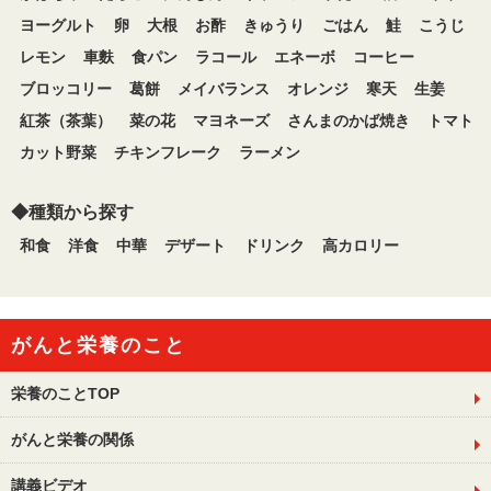
ヨーグルト
卵
大根
お酢
きゅうり
ごはん
鮭
こうじ
レモン
車麩
食パン
ラコール
エネーボ
コーヒー
ブロッコリー
葛餅
メイバランス
オレンジ
寒天
生姜
紅茶（茶葉）
菜の花
マヨネーズ
さんまのかば焼き
トマト
カット野菜
チキンフレーク
ラーメン
◆種類から探す
和食
洋食
中華
デザート
ドリンク
高カロリー
がんと栄養のこと
栄養のことTOP
がんと栄養の関係
講義ビデオ