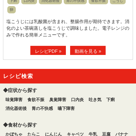
下痢
口内炎
消化器術後
胃の不快感
食欲不振
こうじ
卵
塩こうじには乳酸菌が含まれ、整腸作用が期待できます。消
化のよい茶碗蒸しを塩こうじで調味しました。電子レンジの
みで作れる簡単メニューです。
レシピPDF »
動画を見る »
レシピ検索
◆症状から探す
味覚障害
食欲不振
臭覚障害
口内炎
吐き気
下痢
消化器術後
胃の不快感
嚥下障害
◆食材から探す
かぼちゃ
たらこ
にんじん
キャベツ
牛乳
豆腐
バナナ