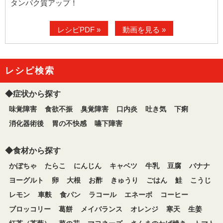
タンパク質アップ！
レシピPDF »
動画を見る »
レシピ検索
◆症状から探す
味覚障害
食欲不振
臭覚障害
口内炎
吐き気
下痢
消化器術後
胃の不快感
嚥下障害
◆食材から探す
かぼちゃ
たらこ
にんじん
キャベツ
牛乳
豆腐
バナナ
ヨーグルト
卵
大根
お酢
きゅうり
ごはん
鮭
こうじ
レモン
車麩
食パン
ラコール
エネーボ
コーヒー
ブロッコリー
葛餅
メイバランス
オレンジ
寒天
生姜