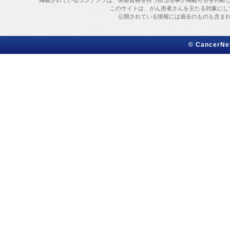
掲載されているコンテンツは、医療資格を持つ担当理事が掲載可否を判断
このサイトは、がん患者さんを主たる対象にし
公開されている情報には過去のものも含ま
© CancerNet